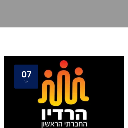
07
יול